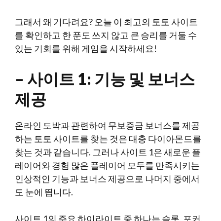
그래서 왜 기다려요? 오늘 이 최고의 토토 사이트
를 확인하고 한 푼도 쓰지 않고 큰 승리를 거둘 수
있는 기회를 위해 게임을 시작하세요!
– 사이트 1: 기능 및 보너스
제공
온라인 도박과 관련하여 무보증금 보너스를 제공
하는 토토 사이트를 찾는 것은 대충 다이아몬드를
찾는 것과 같습니다. 그러나 사이트 1은 새로운 플
레이어와 경험 많은 플레이어 모두를 만족시키는
인상적인 기능과 보너스 제공으로 나머지 중에서
도 눈에 띕니다.
사이트 1의 주요 하이라이트 중 하나는 슬롯, 포커,