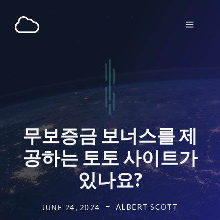
Skip
to
Menu
content
무보증금 보너스를 제
공하는 토토 사이트가
있나요?
ALBERT SCOTT
JUNE 24, 2024