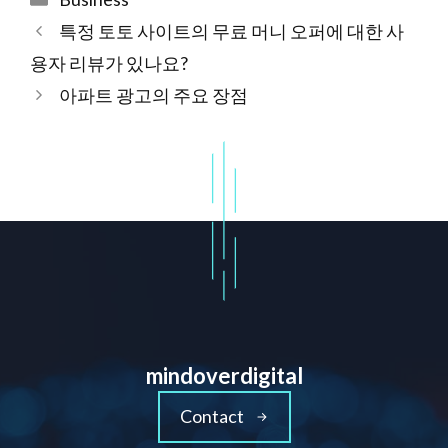
특정 토토 사이트의 무료 머니 오퍼에 대한 사
용자 리뷰가 있나요?
아파트 광고의 주요 장점
mindoverdigital
Contact