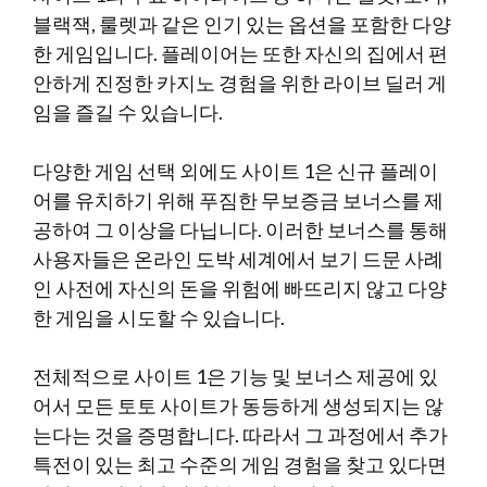
블랙잭, 룰렛과 같은 인기 있는 옵션을 포함한 다양
한 게임입니다. 플레이어는 또한 자신의 집에서 편
안하게 진정한 카지노 경험을 위한 라이브 딜러 게
임을 즐길 수 있습니다.
다양한 게임 선택 외에도 사이트 1은 신규 플레이
어를 유치하기 위해 푸짐한 무보증금 보너스를 제
공하여 그 이상을 다닙니다. 이러한 보너스를 통해
사용자들은 온라인 도박 세계에서 보기 드문 사례
인 사전에 자신의 돈을 위험에 빠뜨리지 않고 다양
한 게임을 시도할 수 있습니다.
전체적으로 사이트 1은 기능 및 보너스 제공에 있
어서 모든 토토 사이트가 동등하게 생성되지는 않
는다는 것을 증명합니다. 따라서 그 과정에서 추가
특전이 있는 최고 수준의 게임 경험을 찾고 있다면