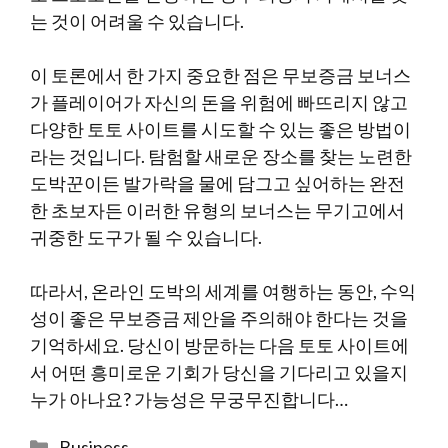
는 것이 어려울 수 있습니다.
이 토론에서 한 가지 중요한 점은 무보증금 보너스
가 플레이어가 자신의 돈을 위험에 빠뜨리지 않고
다양한 토토 사이트를 시도할 수 있는 좋은 방법이
라는 것입니다. 탐험할 새로운 장소를 찾는 노련한
도박꾼이든 발가락을 물에 담그고 싶어하는 완전
한 초보자든 이러한 유형의 보너스는 무기고에서
귀중한 도구가 될 수 있습니다.
따라서, 온라인 도박의 세계를 여행하는 동안, 수익
성이 좋은 무보증금 제안을 주의해야 한다는 것을
기억하세요. 당신이 방문하는 다음 토토 사이트에
서 어떤 흥미로운 기회가 당신을 기다리고 있을지
누가 아나요? 가능성은 무궁무진합니다…
Categories
Business