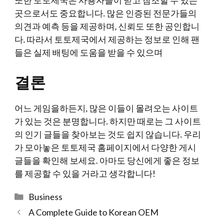
또한 토토제국은 사용자들이 믿고 참조할 수 있는
곳으로서도 중요합니다. 많은 인증된 전문가들의
의견과 예측 등을 제공하며, 신뢰도 또한 공인합니
다. 따라서 토토제국에서 제공하는 정보로 인해 팬
들은 실제 배팅에 도움을 받을 수 있으며
결론
어느 게임을하든지, 많은 이들이 몰려오는 사이트
가 있는 것은 분명합니다. 하지만 때로는 그 사이트
의 인기 글들을 찾아보는 것도 쉽지 않습니다. 우리
가 모아놓은 토토제국 홈페이지에서 다양한 게시
글들을 확인해 보세요. 아마도 당신에게 좋은 정보
를 제공할 수 있을 거라고 생각합니다!
Categories
Business
A Complete Guide to Korean OEM