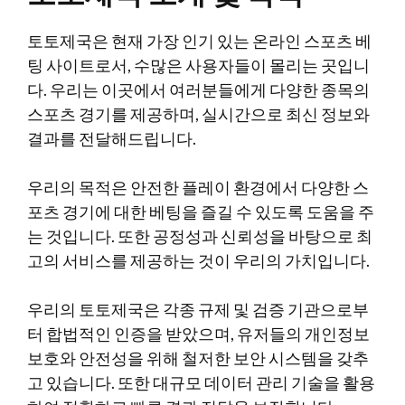
토토제국은 현재 가장 인기 있는 온라인 스포츠 베
팅 사이트로서, 수많은 사용자들이 몰리는 곳입니
다. 우리는 이곳에서 여러분들에게 다양한 종목의
스포츠 경기를 제공하며, 실시간으로 최신 정보와
결과를 전달해드립니다.
우리의 목적은 안전한 플레이 환경에서 다양한 스
포츠 경기에 대한 베팅을 즐길 수 있도록 도움을 주
는 것입니다. 또한 공정성과 신뢰성을 바탕으로 최
고의 서비스를 제공하는 것이 우리의 가치입니다.
우리의 토토제국은 각종 규제 및 검증 기관으로부
터 합법적인 인증을 받았으며, 유저들의 개인정보
보호와 안전성을 위해 철저한 보안 시스템을 갖추
고 있습니다. 또한 대규모 데이터 관리 기술을 활용