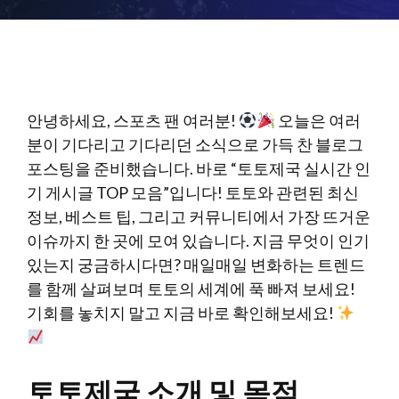
안녕하세요, 스포츠 팬 여러분!
오늘은 여러
분이 기다리고 기다리던 소식으로 가득 찬 블로그
포스팅을 준비했습니다. 바로 “토토제국 실시간 인
기 게시글 TOP 모음”입니다! 토토와 관련된 최신
정보, 베스트 팁, 그리고 커뮤니티에서 가장 뜨거운
이슈까지 한 곳에 모여 있습니다. 지금 무엇이 인기
있는지 궁금하시다면? 매일매일 변화하는 트렌드
를 함께 살펴보며 토토의 세계에 푹 빠져 보세요!
기회를 놓치지 말고 지금 바로 확인해보세요!
토토제국 소개 및 목적