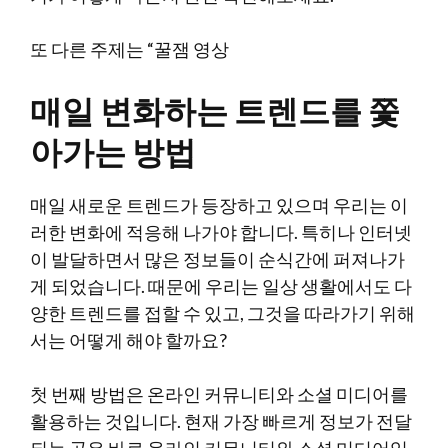
또 다른 주제는 “꿀잼 영상
매일 변화하는 트렌드를 쫓
아가는 방법
매일 새로운 트렌드가 등장하고 있으며 우리는 이
러한 변화에 적응해 나가야 합니다. 특히나 인터넷
이 발달하면서 많은 정보들이 순식간에 퍼져나가
게 되었습니다. 때문에 우리는 일상 생활에서도 다
양한 트렌드를 접할 수 있고, 그것을 따라가기 위해
서는 어떻게 해야 할까요?
첫 번째 방법은 온라인 커뮤니티와 소셜 미디어를
활용하는 것입니다. 현재 가장 빠르게 정보가 전달