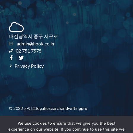
대전광역시 중구 서구로
admin@hook.co.kr
02 751 7575
Privacy Policy
© 2023 사이트legalresearchandwritingpro
We use cookies to ensure that we give you the best
experience on our website. If you continue to use this site we