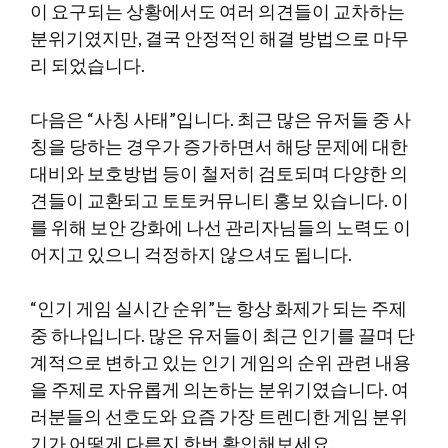
이 요구되는 상황에서도 여러 의견들이 교차하는
분위기였지만, 결국 안정적인 해결 방법으로 마무
리 되었습니다.
다음은 “사칭 사태”입니다. 최근 많은 유저들 중 사
칭을 당하는 경우가 증가하면서 해당 문제에 대한
대비와 보호방법 등이 철저히 검토되며 다양한 의
견들이 교환되고
토토커뮤니티 홍보
있습니다. 이
를 위해 보안 강화에 나선 관리자님들의 노력도 이
어지고 있으니 걱정하지 않으셔도 됩니다.
“인기 게임 실시간 순위”는 항상 화제가 되는 주제
중 하나입니다. 많은 유저들이 최근 인기를 끌며 단
계적으로 변하고 있는 인기 게임의 순위 관련 내용
을 주제로 자유롭게 의논하는 분위기였습니다. 여
러분들의 선호도와 요즘 가장 트렌디한 게임 분위
기가 어떻게 다른지 한번 확인해보세요.